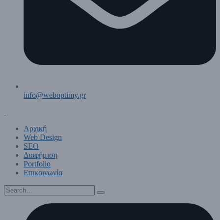
info@weboptimy.gr
Αρχική
Web Design
SEO
Διαφήμιση
Portfolio
Επικοινωνία