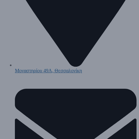
Μοναστηρίου 49Α, Θεσσαλονίκη