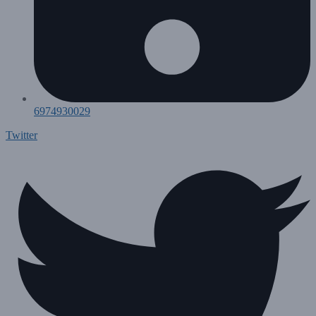
6974930029
Twitter