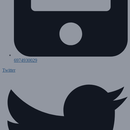
6974930029
Twitter